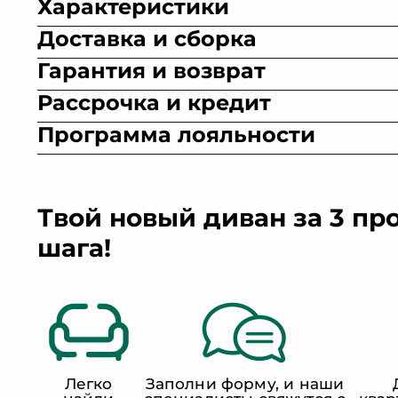
Характеристики
Доставка и сборка
Гарантия и возврат
Рассрочка и кредит
Программа лояльности
Искусственная
Велюр
Микровелюр
Рог
замша
Твой новый диван за 3 пр
шага!
Легко
Заполни форму, и наши