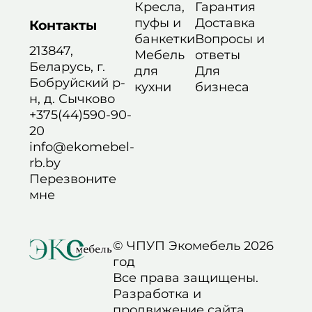
Кресла,
Гарантия
пуфы и
Доставка
Контакты
банкетки
Вопросы и
213847,
Мебель
ответы
Беларусь, г.
для
Для
Бобруйский р-
кухни
бизнеса
н, д. Сычково
+375(44)590-90-
20
info@ekomebel-
rb.by
Перезвоните
мне
© ЧПУП Экомебель 2026
год
Все права защищены.
Разработка и
продвижение сайта