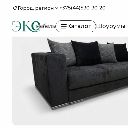
Каталог
/
Диваны
/
Диваны
/
Милан
+375(44)590-90-20
Город, регион
прямые
ПР 1.3
Каталог
Шоурумы