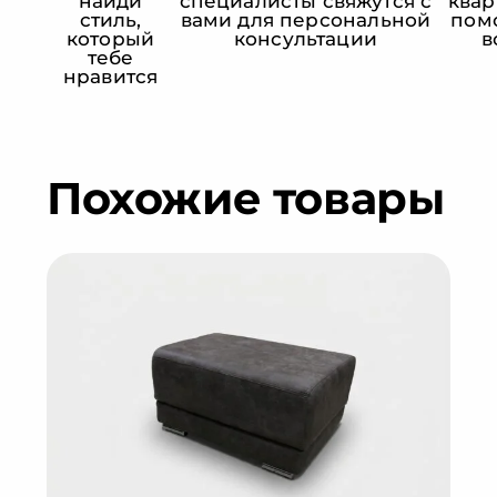
найди
специалисты свяжутся с
квар
стиль,
вами для персональной
пом
который
консультации
в
тебе
нравится
Похожие товары