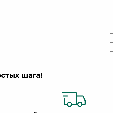
+24
юр
Рогожка
Шенилл
остых шага!