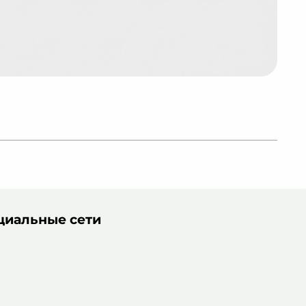
Кар
от 
циальные сети