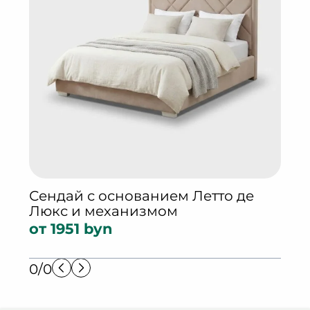
Сендай с основанием Летто де
Ток
Люкс и механизмом
Люк
от 1951 byn
от 
0/0