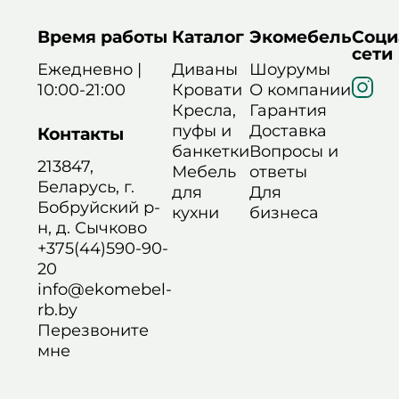
Время работы
Каталог
Экомебель
Соци
сети
Ежедневно |
Диваны
Шоурумы
10:00-21:00
Кровати
О компании
Кресла,
Гарантия
пуфы и
Доставка
Контакты
банкетки
Вопросы и
213847,
Мебель
ответы
Беларусь, г.
для
Для
Бобруйский р-
кухни
бизнеса
н, д. Сычково
+375(44)590-90-
20
info@ekomebel-
rb.by
Перезвоните
мне