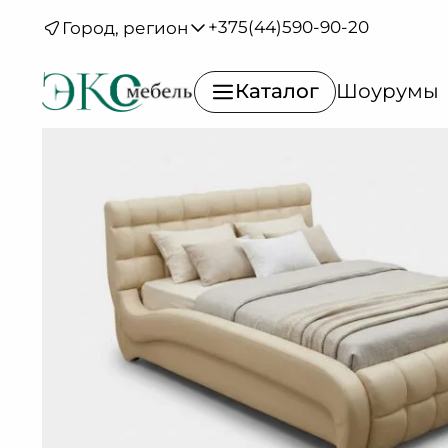
Каталог
/
Кровати
/
Кровати
/
Неаполь с
+375(44)590-90-20
Город, регион
основанием
Летто де
Люкс
Каталог
Шоурумы