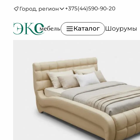
Каталог
/
Кровати
/
Кровати
/
Неаполь с
+375(44)590-90-20
Город, регион
основанием
Летто
медио
Каталог
Шоурумы