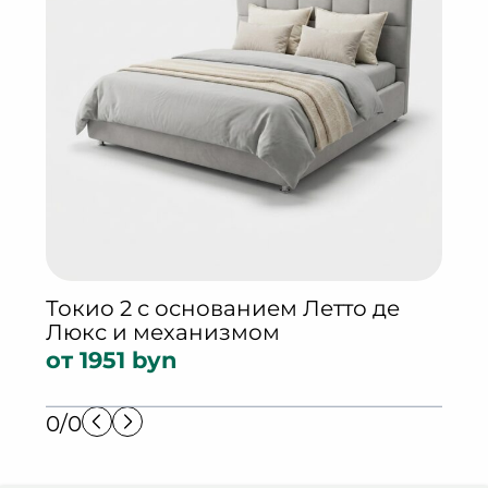
Ток
и м
от 
Токио 2 с основанием Летто де
Люкс и механизмом
от 1951 byn
0/0