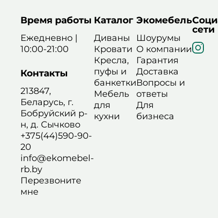
Время работы
Каталог
Экомебель
Соци
сети
Ежедневно |
Диваны
Шоурумы
10:00-21:00
Кровати
О компании
Кресла,
Гарантия
пуфы и
Доставка
Контакты
банкетки
Вопросы и
213847,
Мебель
ответы
Беларусь, г.
для
Для
Бобруйский р-
кухни
бизнеса
н, д. Сычково
+375(44)590-90-
20
info@ekomebel-
rb.by
Перезвоните
мне